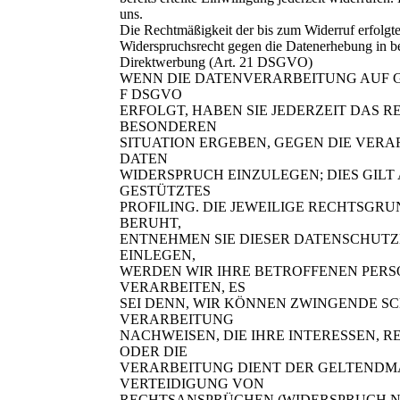
uns.
Die Rechtmäßigkeit der bis zum Widerruf erfolgt
Widerspruchsrecht gegen die Datenerhebung in b
Direktwerbung (Art. 21 DSGVO)
WENN DIE DATENVERARBEITUNG AUF GRU
F DSGVO
ERFOLGT, HABEN SIE JEDERZEIT DAS R
BESONDEREN
SITUATION ERGEBEN, GEGEN DIE VER
DATEN
WIDERSPRUCH EINZULEGEN; DIES GILT
GESTÜTZTES
PROFILING. DIE JEWEILIGE RECHTSGR
BERUHT,
ENTNEHMEN SIE DIESER DATENSCHUT
EINLEGEN,
WERDEN WIR IHRE BETROFFENEN PER
VERARBEITEN, ES
SEI DENN, WIR KÖNNEN ZWINGENDE S
VERARBEITUNG
NACHWEISEN, DIE IHRE INTERESSEN, 
ODER DIE
VERARBEITUNG DIENT DER GELTEND
VERTEIDIGUNG VON
RECHTSANSPRÜCHEN (WIDERSPRUCH NAC