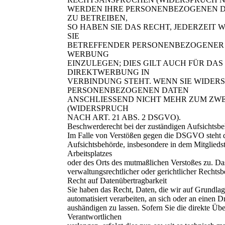
WERDEN IHRE PERSONENBEZOGENEN D
ZU BETREIBEN,
SO HABEN SIE DAS RECHT, JEDERZEIT
SIE
BETREFFENDER PERSONENBEZOGENER
WERBUNG
EINZULEGEN; DIES GILT AUCH FÜR DAS
DIREKTWERBUNG IN
VERBINDUNG STEHT. WENN SIE WIDER
PERSONENBEZOGENEN DATEN
ANSCHLIESSEND NICHT MEHR ZUM Z
(WIDERSPRUCH
NACH ART. 21 ABS. 2 DSGVO).
Beschwerderecht bei der zuständigen Aufsichtsb
Im Falle von Verstößen gegen die DSGVO steht d
Aufsichtsbehörde, insbesondere in dem Mitgliedst
Arbeitsplatzes
oder des Orts des mutmaßlichen Verstoßes zu. Da
verwaltungsrechtlicher oder gerichtlicher Rechtsb
Recht auf Datenübertragbarkeit
Sie haben das Recht, Daten, die wir auf Grundlage
automatisiert verarbeiten, an sich oder an einen 
aushändigen zu lassen. Sofern Sie die direkte Üb
Verantwortlichen